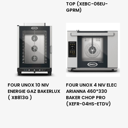
TOP (XEBC-06EU-
GPRM)
Lire La Suite
Lire La Suite
FOUR UNOX 10 NIV
FOUR UNOX 4 NIV ELEC
ENERGIE GAZ BAKERLUX
ARIANNA 460*330
( XB813G )
BAKER CHOP PRO
(XEFR-04HS-ETDV)