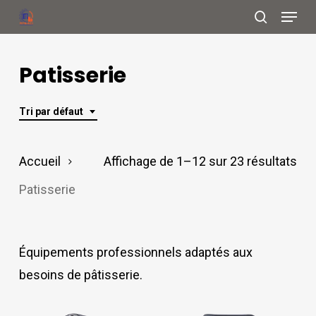
Menu
Skip
search
to
Close
main
Patisserie
Menu
content
Tri par défaut
Accueil
Affichage de 1–12 sur 23 résultats
Patisserie
Équipements professionnels adaptés aux
besoins de pâtisserie.