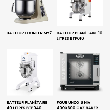
Lire La Suite
Lire La Suite
BATTEUR FOUNTER MY7
BATTEUR PLANÉTAIRE 10
LITRES BTF010
Lire La Suite
Lire La Suite
BATTEUR PLANÉTAIRE
FOUR UNOX 6 NIV
40 LITRES BTF040
400X600 GAZ BAKER