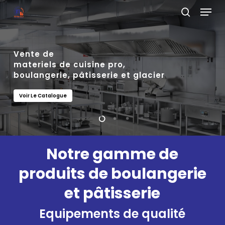
Menu
Skip
search
to
Close
main
Menu
Vente de
Excellence
content
Conçu pour les professionnels,
materiels de cuisine pro,
& Performance en équipements
pensé pour l’excellence.
boulangerie, pâtisserie et glacier
professionnels.
Voir Le Catalogue
Voir Le Catalogue
Voir Le Catalogue
Notre gamme de
produits de boulangerie
et pâtisserie
Equipements de qualité