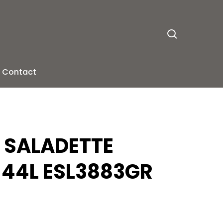
search
Contact
 SALADETTE
44L ESL3883GR