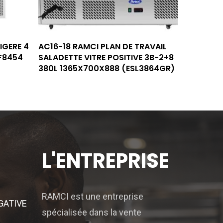
Lire La Suite
IGERE 4
AC16-18 RAMCI PLAN DE TRAVAIL
F8454
SALADETTE VITRE POSITIVE 3B-2+8
380L 1365X700X888 (ESL3864GR)
L'ENTREPRISE
RAMCI est une entreprise
GATIVE
spécialisée dans la vente
S