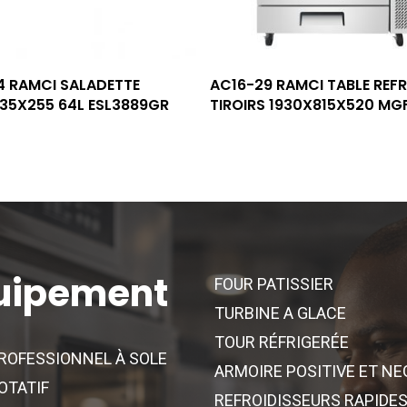
Lire La Suite
Lire La Suite
4 RAMCI SALADETTE
AC16-29 RAMCI TABLE REFR
35X255 64L ESL3889GR
TIROIRS 1930X815X520 MG
uipement
FOUR PATISSIER
TURBINE A GLACE
TOUR RÉFRIGERÉE
ROFESSIONNEL À SOLE
ARMOIRE POSITIVE ET NE
OTATIF
REFROIDISSEURS RAPIDE