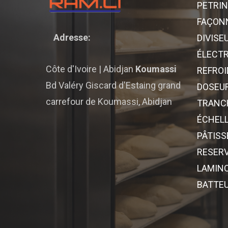
PETRIN
FAÇON
Adresse:
DIVISE
ÉLECT
Côte d'Ivoire | Abidjan
Koumassi
REFROI
Bd Valéry Giscard d'Estaing grand
DOSEU
carrefour de Koumassi, Abidjan
TRANCH
ÉCHELL
PÂTISS
RESERV
LAMINO
BATTE