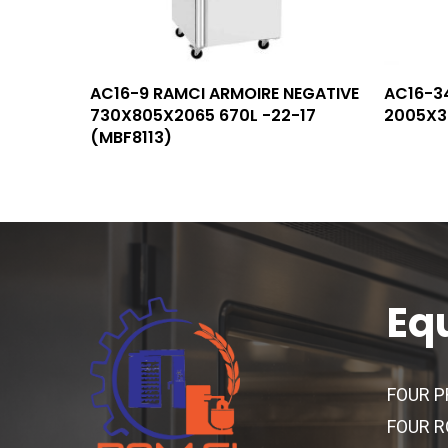
Lire La Suite
AC16-9 RAMCI ARMOIRE NEGATIVE
AC16-3
730X805X2065 670L -22-17
2005X3
(MBF8113)
Eq
FOUR P
FOUR R