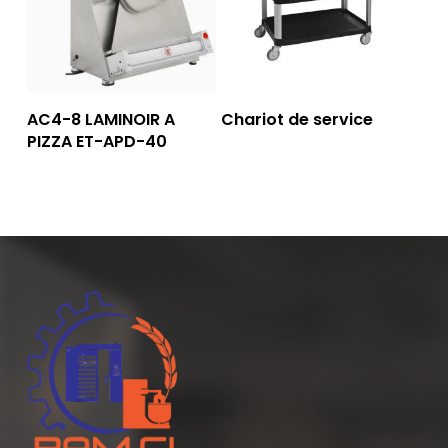
Lire La Suite
Lire La Suite
AC4-8 LAMINOIR A
Chariot de service
PIZZA ET-APD-40