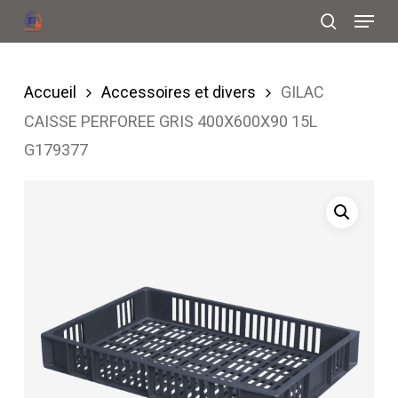
Menu
Skip
search
to
Close
main
Menu
Accueil
Accessoires et divers
GILAC
content
CAISSE PERFOREE GRIS 400X600X90 15L
G179377