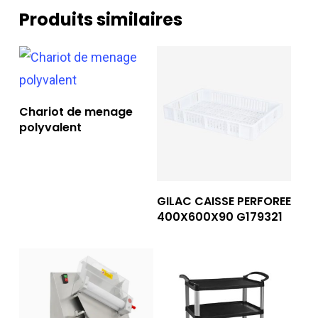
Produits similaires
Lire La Suite
Chariot de menage
polyvalent
Lire La Suite
GILAC CAISSE PERFOREE
400X600X90 G179321