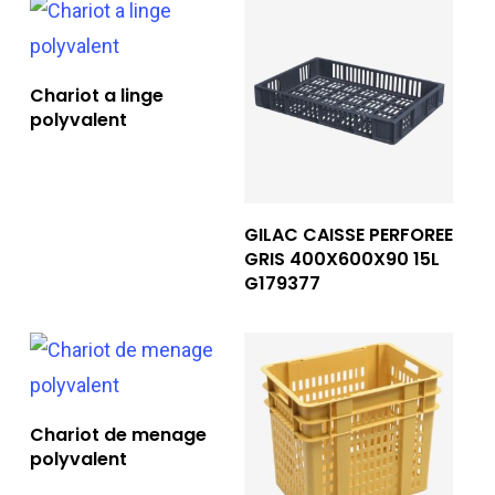
Lire La Suite
Chariot a linge
polyvalent
Lire La Suite
GILAC CAISSE PERFOREE
GRIS 400X600X90 15L
G179377
Lire La Suite
Chariot de menage
polyvalent