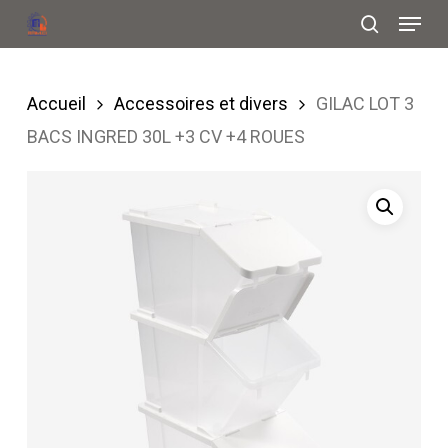
Menu
Skip
search
to
Close
main
Menu
Accueil
Accessoires et divers
GILAC LOT 3
content
BACS INGRED 30L +3 CV +4 ROUES