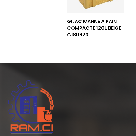
Lire La Suite
GILAC MANNE A PAIN
COMPACTE 120L BEIGE
G180623