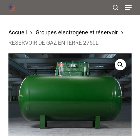
Menu
Skip
search
to
Close
main
Menu
Accueil
Groupes électrogène et réservoir
content
RESERVOIR DE GAZ ENTERRE 2750L