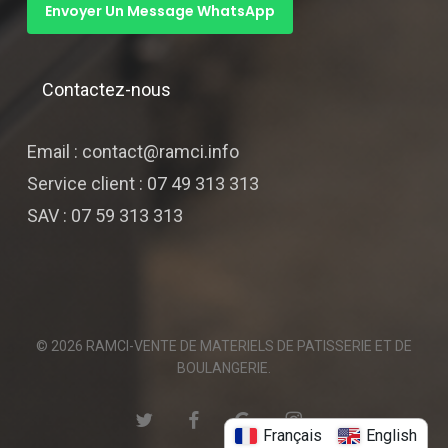
Envoyer Un Message WhatsApp
Contactez-nous
Email : contact@ramci.info
Service client : 07 49 313 313
SAV : 07 59 313 313
© 2026 RAMCI-VENTE DE MATERIELS DE PATISSERIE ET DE
BOULANGERIE.
twitter
facebook
google-
instagram
Français
English