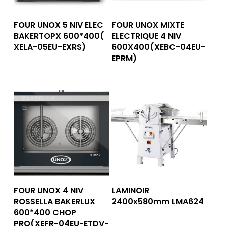
Lire La Suite
Lire La Suite
FOUR UNOX 5 NIV ELEC
FOUR UNOX MIXTE
BAKERTOPX 600*400(
ELECTRIQUE 4 NIV
XELA-05EU-EXRS)
600X400(XEBC-04EU-
EPRM)
Lire La Suite
Lire La Suite
FOUR UNOX 4 NIV
LAMINOIR
ROSSELLA BAKERLUX
2400x580mm LMA624
600*400 CHOP
PRO(XEFR-04EU-ETDV-