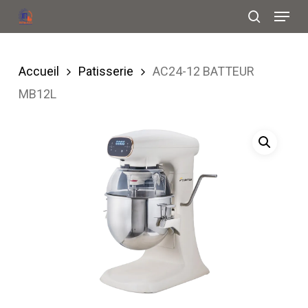
Menu
Skip
search
to
Close
main
Menu
Accueil
Patisserie
AC24-12 BATTEUR
content
MB12L