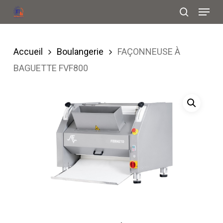
Menu
Skip
search
to
Close
main
Menu
Accueil
Boulangerie
FAÇONNEUSE À
content
BAGUETTE FVF800