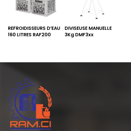
Lire La Suite
Lire La Suite
REFROIDISSEURS D’EAU
DIVISEUSE MANUELLE
160 LITRES RAF200
3Kg DMF3xx