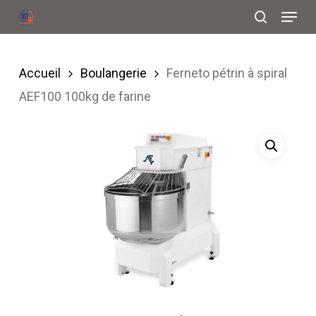
Menu
Skip
search
to
Close
main
Menu
Accueil
Boulangerie
Ferneto pétrin à spiral
content
AEF100 100kg de farine