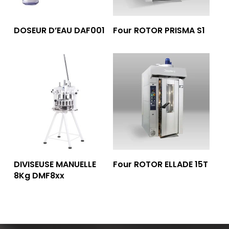
Lire La Suite
Lire La Suite
DOSEUR D’EAU DAF001
Four ROTOR PRISMA S1
Lire La Suite
Lire La Suite
DIVISEUSE MANUELLE
Four ROTOR ELLADE 15T
8Kg DMF8xx