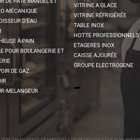
UR DE PÂTE MANUEL ET
VITRINE A GLACE
RO-MÉCANIQUE
VITRINE RÉFRIGÉRÉE
DISSEUR D'EAU
TABLE INOX
R
HOTTE PROFESSIONNELS
EUSE À PAIN
ETAGERES INOX
E POUR BOULANGERIE ET
CAISSE AJOURÉE
ERIE
GROUPE ELECTROGENE
OIR DE GAZ
IR
-
UR-MELANGEUR