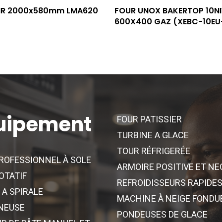
Lire La Suite
Lire La Suite
IR 2000x580mm LMA620
FOUR UNOX BAKERTOP 10N
600X400 GAZ (XEBC-10E
uipement
FOUR PATISSIER
TURBINE A GLACE
TOUR RÉFRIGERÉE
ROFESSIONNEL À SOLE
ARMOIRE POSITIVE ET NE
OTATIF
REFROIDISSEURS RAPIDE
 A SPIRALE
MACHINE À NEIGE FONDU
NEUSE
PONDEUSES DE GLACE