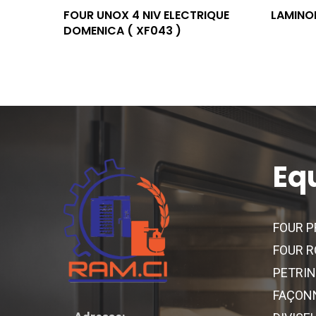
Lire La Suite
FOUR UNOX 4 NIV ELECTRIQUE
LAMINO
DOMENICA ( XF043 )
Eq
FOUR P
FOUR R
PETRIN
FAÇON