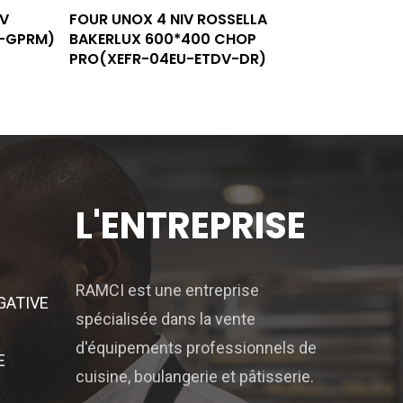
Lire La Suite
IV
FOUR UNOX 4 NIV ROSSELLA
U-GPRM)
BAKERLUX 600*400 CHOP
PRO(XEFR-04EU-ETDV-DR)
L'ENTREPRISE
RAMCI est une entreprise
GATIVE
spécialisée dans la vente
S
d'équipements professionnels de
E
cuisine, boulangerie et pâtisserie.