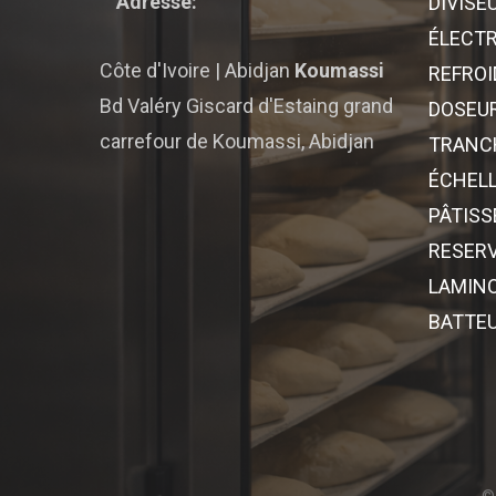
Adresse:
DIVISE
ÉLECT
Côte d'Ivoire | Abidjan
Koumassi
REFROI
Bd Valéry Giscard d'Estaing grand
DOSEU
carrefour de Koumassi, Abidjan
TRANCH
ÉCHELL
PÂTISS
RESERV
LAMINO
BATTE