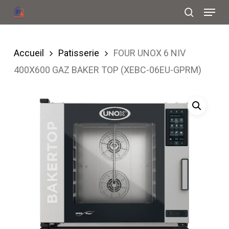
Menu
Skip
search
to
Close
main
Menu
Accueil
Patisserie
FOUR UNOX 6 NIV
content
400X600 GAZ BAKER TOP (XEBC-06EU-GPRM)