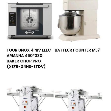
Lire La Suite
Lire La Suite
FOUR UNOX 4 NIV ELEC
BATTEUR FOUNTER ME7
ARIANNA 460*330
BAKER CHOP PRO
(XEFR-04HS-ETDV)