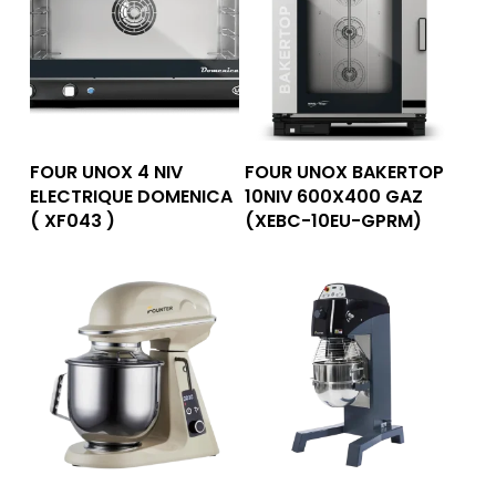
Lire La Suite
Lire La Suite
FOUR UNOX 4 NIV
FOUR UNOX BAKERTOP
ELECTRIQUE DOMENICA
10NIV 600X400 GAZ
( XF043 )
(XEBC-10EU-GPRM)