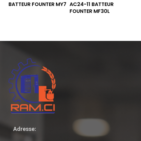
Lire La Suite
Lire La Suite
BATTEUR FOUNTER MY7
AC24-11 BATTEUR
FOUNTER MF30L
Adresse: