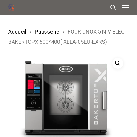
Menu
Skip
search
to
Close
main
Menu
Accueil
Patisserie
FOUR UNOX 5 NIV ELEC
content
BAKERTOPX 600*400( XELA-05EU-EXRS)