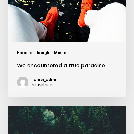
paradise
Food for thought
Music
We encountered a true paradise
ramci_admin
21 avril 2013
Forest
Path