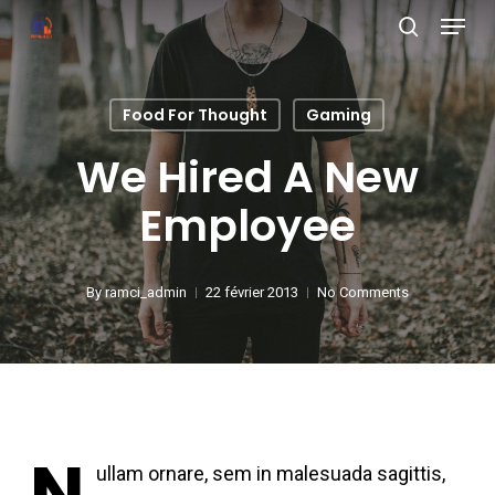
Menu
Skip
search
to
Close
main
Menu
Food For Thought
Gaming
content
We Hired A New
Employee
By
ramci_admin
22 février 2013
No Comments
N
ullam ornare, sem in malesuada sagittis,