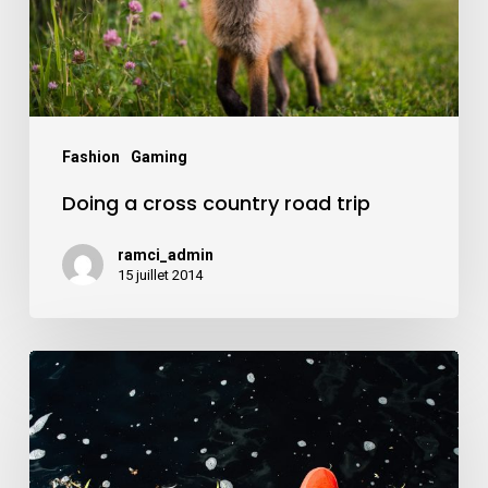
trip
Fashion
Gaming
Doing a cross country road trip
ramci_admin
15 juillet 2014
We
encountered
a
true