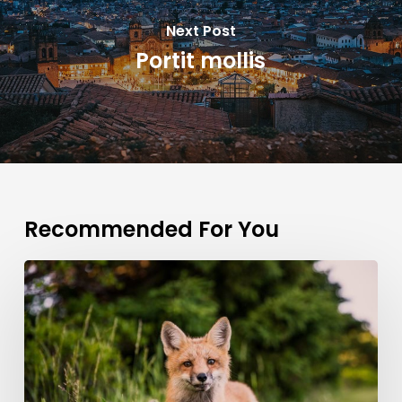
Next Post
Portit mollis
Recommended For You
Doing
a
cross
country
road